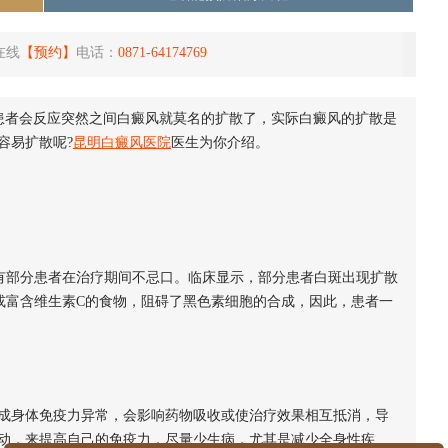
在线
【预约】
电话：
0871-64174769
患者会反应突然之间白癜风就莫名的扩散了，实际白癜风的扩散是
容易扩散呢?
昆明白癜风医院
医生为你介绍。
有部分患者在治疗期间不忌口。临床显示，部分患者白斑出现扩散
或富含维生素C的食物，阻碍了黑色素细胞的合成，因此，患者一
身体免疫力异常，会影响药物吸收或使治疗效果相互抵消，导
动，来提高自己的免疫力，尽量少生病，尤其是减少全身性疾