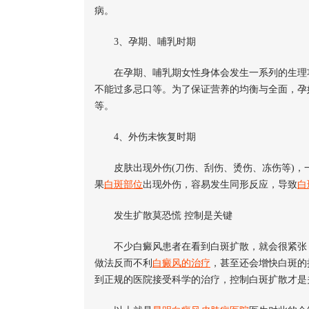
病。
3、孕期、哺乳时期
在孕期、哺乳期女性身体会发生一系列的生理功
不能过多忌口等。为了保证营养的均衡与全面，孕
等。
4、外伤未恢复时期
皮肤出现外伤(刀伤、刮伤、烫伤、冻伤等)，一
果
白斑部位
出现外伤，容易发生同形反应，导致
白
发生扩散莫恐慌 控制是关键
不少白癜风患者在看到白斑扩散，就会很紧张，
做法反而不利
白癜风的治疗
，甚至还会增快白斑的
到正规的医院接受科学的治疗，控制白斑扩散才是