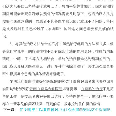
们认为只要自己坚持治疗就可以了，然而事实并非如此，因为在治疗
期间可能会出现各种难以预料的情况需要及时修正，包括治疗方法是
需要与医生沟通的，而患者不具备医学知识因此发现不了问题，等问
题被发现时往往已经晚了，在与医生沟通这方面患者要有足够的认
识。
3、与其他治疗方法结合的不好：虽然治疗此病的方法有很多，但
是我们常说单一的疗法往往不会有综合疗法的作用更好，往往与内服
西药、中药、手术等方法相结合，单纯的治疗很难达到预期的目的，
因此应认真征询医生意见，进行多种疗法综合治疗，具体怎么结合要
医生根据每个患者的具体情况来确定了。
昆明治疗白斑病较好的医院是哪家-对于白癜风患者来说哪些因素
会影响到治疗呢?
云南白癜风专科医院
温馨提示：
白癜风的治疗
不是简
单的工作，需要患者去好好做出选择，坚持医护合一，在治疗中不要
存在一些常见的误区认识，否则的话，很难控制住白斑的病情。
昆明哪里可以看白癜风-为什么会得白癜风这个疾病呢
下一篇：