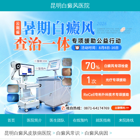
昆明白癜风医院
首页
医院简介
医生团队
在线预约
就医指南
来院路线
昆明白癜风皮肤病医院
>
白癜风常识
>
白癜风病因
>