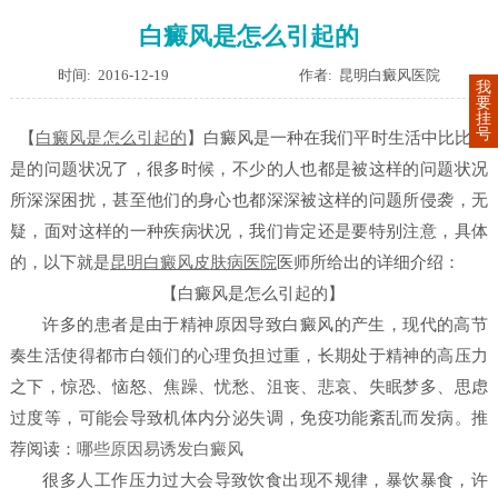
白癜风是怎么引起的
时间: 2016-12-19
作者: 昆明白癜风医院
我
要
挂
号
【
白癜风是怎么引起的
】
白癜风是一种在我们平时生活中比比皆
是的问题状况了，很多时候，不少的人也都是被这样的问题状况
所深深困扰，甚至他们的身心也都深深被这样的问题所侵袭，无
疑，面对这样的一种疾病状况，我们肯定还是要特别注意，具体
的，以下就是
昆明白癜风皮肤病医院
医师所给出的详细介绍：
【白癜风是怎么引起的】
许多的患者是由于精神原因导致白癜风的产生，现代的高节
奏生活使得都市白领们的心理负担过重，长期处于精神的高压力
之下，惊恐、恼怒、焦躁、忧愁、沮丧、悲哀、失眠梦多、思虑
过度等，可能会导致机体内分泌失调，免疫功能紊乱而发病。
推
荐阅读：
哪些原因易诱发白癜风
很多人工作压力过大会导致饮食出现不规律，暴饮暴食，许