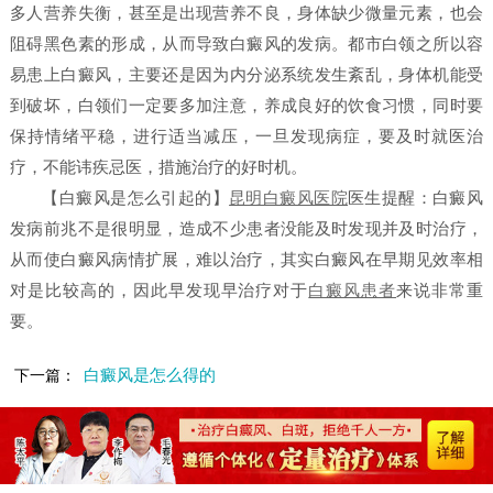
多人营养失衡，甚至是出现营养不良，身体缺少微量元素，也会
阻碍黑色素的形成，从而导致白癜风的发病。都市白领之所以容
易患上白癜风，主要还是因为内分泌系统发生紊乱，身体机能受
到破坏，白领们一定要多加注意，养成良好的饮食习惯，同时要
保持情绪平稳，进行适当减压，一旦发现病症，要及时就医治
疗，不能讳疾忌医，措施治疗的好时机。
【白癜风是怎么引起的】
昆明白癜风医院
医生提醒：白癜风
发病前兆不是很明显，造成不少患者没能及时发现并及时治疗，
从而使白癜风病情扩展，难以治疗，其实白癜风在早期见效率相
对是比较高的，因此早发现早治疗对于
白癜风患者
来说非常重
要。
白癜风是怎么得的
下一篇：