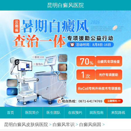
昆明白癜风医院
首页
医院简介
医生团队
在线预约
就医指南
来院路线
昆明白癜风皮肤病医院
>
白癜风常识
>
白癜风病因
>