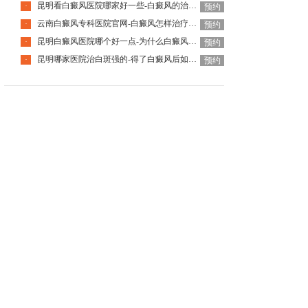
昆明看白癜风医院哪家好一些-白癜风的治疗要注意什么呢
·
预约
云南白癜风专科医院官网-白癜风怎样治疗才科学呢
·
预约
昆明白癜风医院哪个好一点-为什么白癜风治疗周期那么长呢
·
预约
昆明哪家医院治白斑强的-得了白癜风后如何调节心理问题呢
·
预约