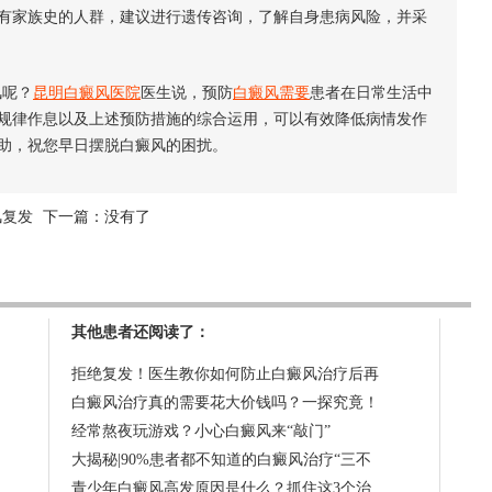
家族史的人群，建议进行遗传咨询，了解自身患病风险，并采
风呢？
昆明白癜风医院
医生说，预防
白癜风需要
患者在日常生活中
规律作息以及上述预防措施的综合运用，可以有效降低病情发作
助，祝您早日摆脱白癜风的困扰。
风复发
下一篇：没有了
其他患者还阅读了：
拒绝复发！医生教你如何防止白癜风治疗后再
白癜风治疗真的需要花大价钱吗？一探究竟！
经常熬夜玩游戏？小心白癜风来“敲门”
大揭秘|90%患者都不知道的白癜风治疗“三不
青少年白癜风高发原因是什么？抓住这3个治