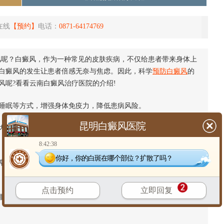
在线
【预约】
电话：
0871-64174769
风呢？白癜风，作为一种常见的皮肤疾病，不仅给患者带来身体上
白癜风的发生让患者倍感无奈与焦虑。因此，科学
预防白癜风
的
风呢?看看云南白癜风治疗医院的介绍!
眠等方式，增强身体免疫力，降低患病风险。
昆明白癜风医院
分泌失调，增加白癜风的风险。因此，学会释放压力，保持积
8:42:38
你好，你的白斑在哪个部位？扩散了吗？
反应，进而诱发白癜风。因此，在生活中应尽量避免皮肤外
点击预约
立即回复
的环境中，如化学工厂、装修工地等，减少有害物质对身体的