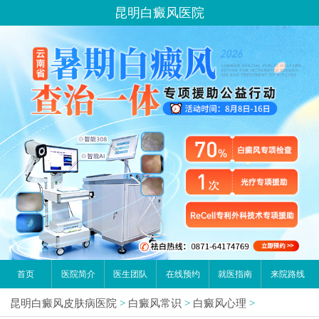
昆明白癜风医院
首页
医院简介
医生团队
在线预约
就医指南
来院路线
昆明白癜风皮肤病医院
>
白癜风常识
>
白癜风心理
>